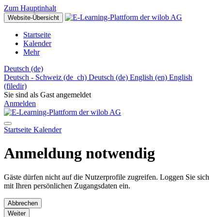
Zum Hauptinhalt
Website-Übersicht
Startseite
Kalender
Mehr
Deutsch ‎(de)‎
Deutsch - Schweiz ‎(de_ch)‎
Deutsch ‎(de)‎
English ‎(en)‎
English
‎(filedir)‎
Sie sind als Gast angemeldet
Anmelden
Startseite
Kalender
Anmeldung notwendig
Gäste dürfen nicht auf die Nutzerprofile zugreifen. Loggen Sie sich
mit Ihren persönlichen Zugangsdaten ein.
Abbrechen
Weiter