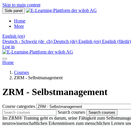
Skip to main content
Side panel
Home
More
English ‎(en)‎
Deutsch - Schweiz ‎(de_ch)‎
Deutsch ‎(de)‎
English ‎(en)‎
English ‎(filedir)‎
Log in
Home
Courses
ZRM - Selbstmanagement
ZRM - Selbstmanagement
Course categories
Search courses
Search courses
Im ZRM® Training geht es darum, seine Fähigkeit zum Selbstmanagem
neurowissenschaftlichen Erkenntnissen zum menschlichen Lernen und H